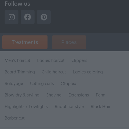
Follow us
Treatments
Places
Men's haircut
Ladies haircut
Clippers
Beard Trimming
Child haircut
Ladies coloring
Balayage
Cutting curls
Olaplex
Blow dry & styling
Shaving
Extensions
Perm
Highlights / Lowlights
Bridal hairstyle
Black Hair
Barber cut