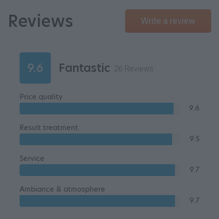
Reviews
Write a review
9.6
Fantastic
26 Reviews
Price quality
9.6
Result treatment
9.5
Service
9.7
Ambiance & atmosphere
9.7