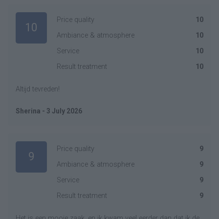
Price quality
10
10
Ambiance & atmosphere
10
Service
10
Result treatment
10
Altijd tevreden!
Sherina - 3 July 2026
Price quality
9
9
Ambiance & atmosphere
9
Service
9
Result treatment
9
Het is een mooie zaak, en ik kwam veel eerder dan dat ik de