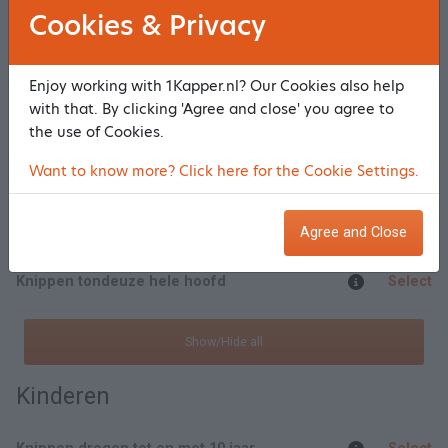
Heren
Cookies & Privacy
Permanent lang haar incl knippen fohnen
Select
Enjoy working with 1Kapper.nl? Our Cookies also help
with that. By clicking 'Agree and close' you agree to
Knippen drogen
Select
the use of Cookies.
Wassen knippen drogen
Select
Want to know more? Click here for the Cookie Settings.
Knippen drogen heer 65+
Select
Agree and Close
Knippen tondeuze hele hoofd
Select
Show/Hide all
Kinderen