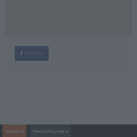
Facebook
1Kapper.nl
1BeautyAfspraak.nl