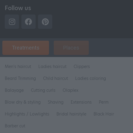
Follow us
Treatments
Places
Men's haircut
Ladies haircut
Clippers
Beard Trimming
Child haircut
Ladies coloring
Balayage
Cutting curls
Olaplex
Blow dry & styling
Shaving
Extensions
Perm
Highlights / Lowlights
Bridal hairstyle
Black Hair
Barber cut