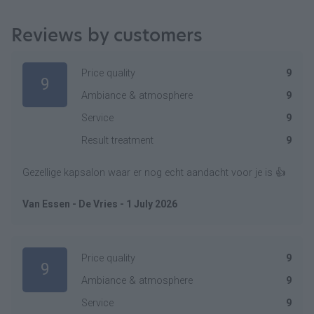
Reviews by customers
Price quality
9
9
Ambiance & atmosphere
9
Service
9
Result treatment
9
Gezellige kapsalon waar er nog echt aandacht voor je is 👍
Van Essen - De Vries - 1 July 2026
Price quality
9
9
Ambiance & atmosphere
9
Service
9