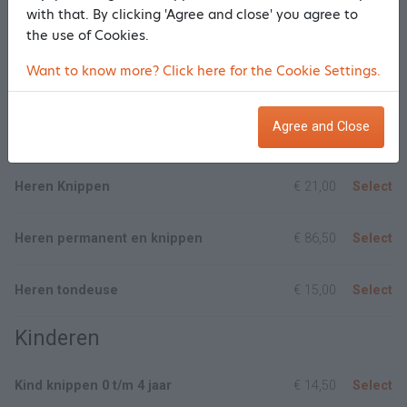
with that. By clicking 'Agree and close' you agree to
the use of Cookies.
Permanent en knippen kort haar
v.a.
€ 86,50
Select
Want to know more? Click here for the Cookie Settings.
Show/Hide all
Agree and Close
Heren
Heren Knippen
€ 21,00
Select
Heren permanent en knippen
€ 86,50
Select
Heren tondeuse
€ 15,00
Select
Kinderen
Kind knippen 0 t/m 4 jaar
€ 14,50
Select