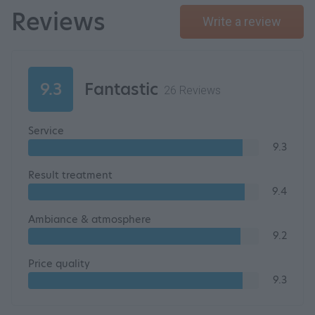
Reviews
Write a review
9.3
Fantastic
26 Reviews
Service
9.3
Result treatment
9.4
Ambiance & atmosphere
9.2
Price quality
9.3