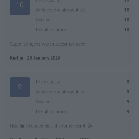
Price quality
10
10
Ambiance & atmosphere
10
Service
10
Result treatment
10
Super! Jongens waren zeeeer tevreden!
Karlijn - 29 January 2026
Price quality
9
9
Ambiance & atmosphere
9
Service
9
Result treatment
9
Hele fijne kapster die tijd voor je neemt. 👍