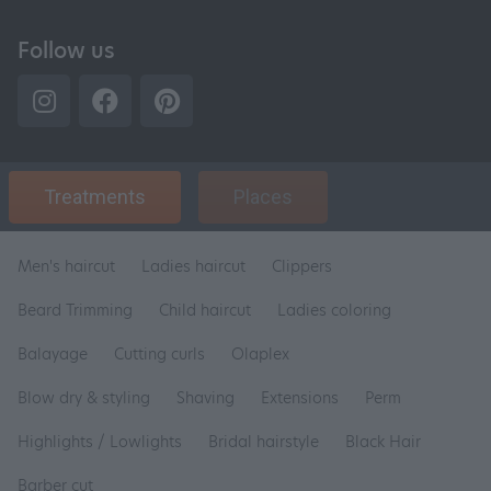
Follow us
Treatments
Places
Men's haircut
Ladies haircut
Clippers
Beard Trimming
Child haircut
Ladies coloring
Balayage
Cutting curls
Olaplex
Blow dry & styling
Shaving
Extensions
Perm
Highlights / Lowlights
Bridal hairstyle
Black Hair
Barber cut