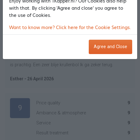
Enjoy working with 1Kapper.nl? Our Cookies also help
Ambiance & atmosphere
10
with that. By clicking 'Agree and close' you agree to
Service
10
the use of Cookies.
Result treatment
10
Want to know more? Click here for the Cookie Settings.
Ik was op zoek naar een kapper die verstand heeft van
Agree and Close
krullen. Bianca heeft dit. Wat een fijne kapster! Veel kennis en
ook gezelligheid. 45 minuten lang genieten. En het resultaat
is prachtig. Een zeer blije krullenbol Ik ga zeker terug.
Esther - 26 April 2026
Price quality
9
9
Ambiance & atmosphere
9
Service
9
Result treatment
9