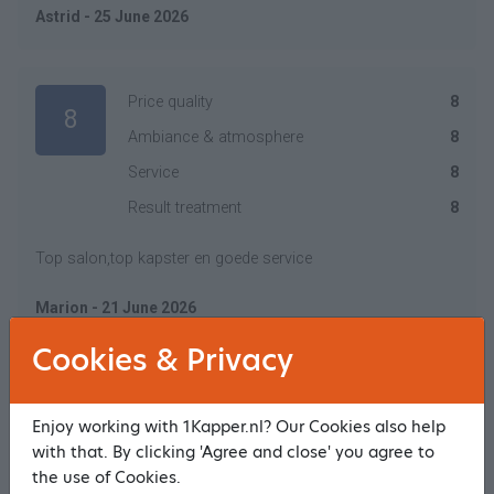
Astrid - 25 June 2026
Price quality
8
8
Ambiance & atmosphere
8
Service
8
Result treatment
8
Top salon,top kapster en goede service
Marion - 21 June 2026
Cookies & Privacy
Price quality
10
8.3
Enjoy working with 1Kapper.nl? Our Cookies also help
Ambiance & atmosphere
4
with that. By clicking 'Agree and close' you agree to
Service
10
the use of Cookies.