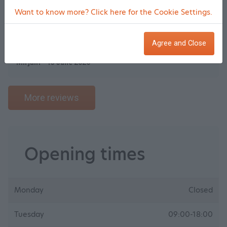
Result treatment
9
Want to know more? Click here for the Cookie Settings.
Prima sfeer, maar ik vind het wel onprettig om in het zicht te
liggen. Tip: een kamerscherm rond de behandelstoel.
Agree and Close
Mirjam - 13 June 2026
More reviews
Opening times
Monday
Closed
Tuesday
09:00-18:00