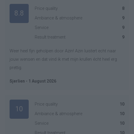
Price quality
8
8.8
Ambiance & atmosphere
9
Service
9
Result treatment
9
Weer heel fijn geholpen door Azin! Azin luistert echt naar
jouw wensen en dat vind ik met mijn krullen écht heel erg
prettig.
Sjerlien - 1 August 2026
Price quality
10
10
Ambiance & atmosphere
10
Service
10
Result treatment
10