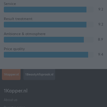
Service
9.2
Result treatment
9.2
Ambiance & atmosphere
8.9
Price quality
9.4
1Kapper.nl
1BeautyAfspraak.nl
1Kapper.nl
About us