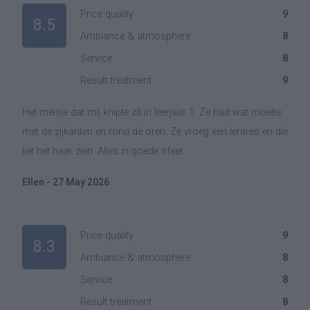
Price quality
9
8.5
Ambiance & atmosphere
8
Service
8
Result treatment
9
Het meisje dat mij knipte zit in leerjaar 1. Ze had wat moeite
met de zijkanten en rond de oren. Ze vroeg een lerares en die
liet het haar zien. Alles in goede sfeer.
Ellen - 27 May 2026
Price quality
9
8.3
Ambiance & atmosphere
8
Service
8
Result treatment
8