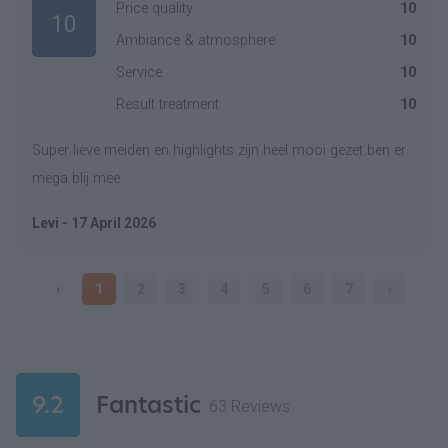
Price quality
10
10
Ambiance & atmosphere
10
Service
10
Result treatment
10
Super lieve meiden en highlights zijn heel mooi gezet ben er
mega blij mee
Levi - 17 April 2026
‹
1
2
3
4
5
6
7
›
9.2
Fantastic
63 Reviews