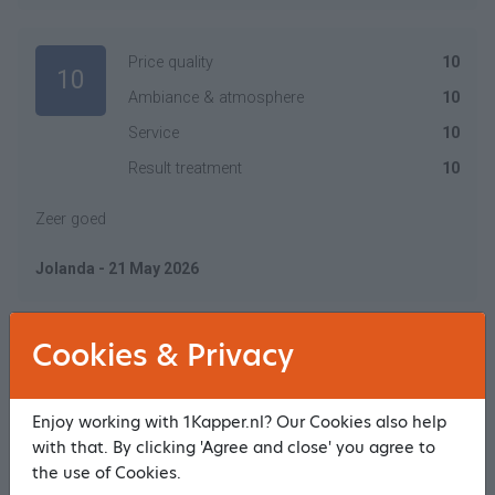
Price quality
10
10
Ambiance & atmosphere
10
Service
10
Result treatment
10
Zeer goed
Jolanda - 21 May 2026
Cookies & Privacy
Price quality
8
7
Ambiance & atmosphere
6
Enjoy working with 1Kapper.nl? Our Cookies also help
Service
6
with that. By clicking 'Agree and close' you agree to
Result treatment
8
the use of Cookies.