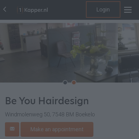
Login
Be You Hairdesign
Windmolenweg 50, 7548 BM Boekelo
Make an appointment