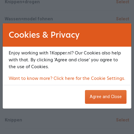
Knippen+drogen
Select
Wassen+model fohnen
Select
Cookies & Privacy
Wassen+knippen+model fohnen
Select
Enjoy working with 1Kapper.nl? Our Cookies also help
Wassen+watergolven
Select
with that. By clicking 'Agree and close' you agree to
the use of Cookies.
Wassen+knippen+watergolven
Select
Want to know more? Click here for the Cookie Settings.
Show/Hide all
Agree and Close
Heren
Knippen
Select