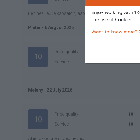
Enjoy working with 1Ka
Een heel leuke kapsalon, aardige jongens. Zeker een aan
the use of Cookies.
Pieter - 6 August 2026
Want to know more? Cl
Price quality
10
10
Service
10
-
Melany - 22 July 2026
Price quality
10
10
Service
10
Altijd gezellig en goed geknipt