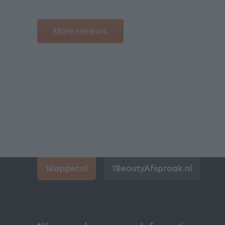
More reviews
1Kapper.nl
1BeautyAfspraak.nl