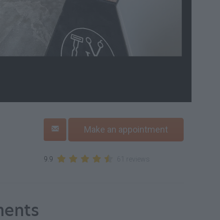
Make an appointment
9.9
61 reviews
ments