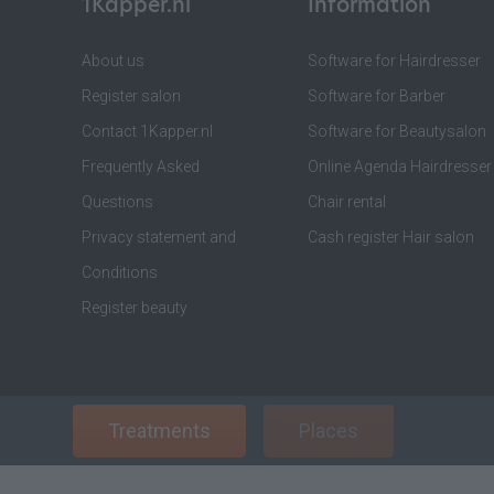
1Kapper.nl
Information
About us
Software for Hairdresser
Register salon
Software for Barber
Contact 1Kapper.nl
Software for Beautysalon
Frequently Asked
Online Agenda Hairdresser
Questions
Chair rental
Privacy statement and
Cash register Hair salon
Conditions
Register beauty
Treatments
Places