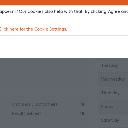
pper.nl? Our Cookies also help with that. By clicking 'Agree an
rader.
Open
ick here for the Cookie Settings.
Ambiance & atmosphere
10
Monday
Result treatment
10
Tuesday
Wednesday
Thursday
Ambiance & atmosphere
10
Friday
Result treatment
10
Saturday