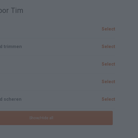
oor Tim
Select
rd trimmen
Select
Select
Select
rd scheren
Select
Show/Hide all