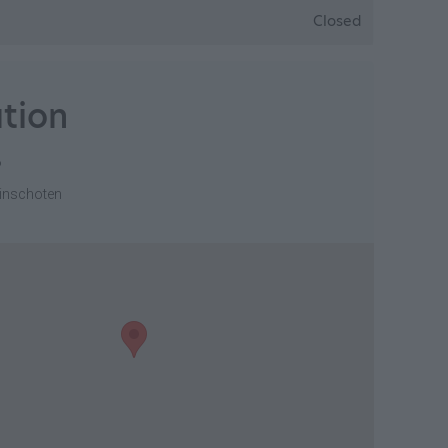
Closed
tion
6
inschoten