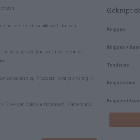
schoten.
Geknipt d
eling, bekijk de beschikbare tijden van
Knippen
Knippen + baa
il en de afspraak staat ook real time in de
men!
Tondeuse
w achterlaten op 1Kapper.nl over je ervaring in
Knippen kind
Knippen + baa
n? Boek dan online je afspraak bij Barbershop