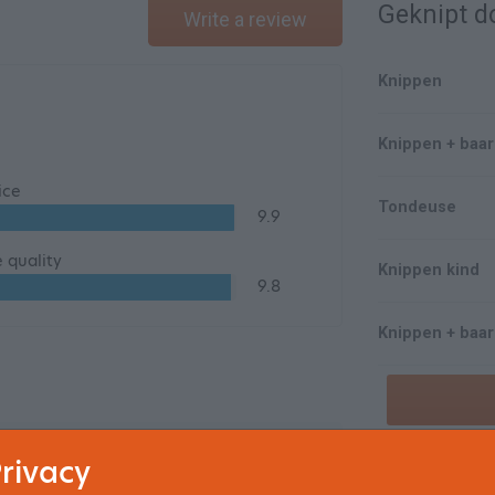
Geknipt d
Write a review
Knippen
Knippen + baa
ice
Tondeuse
9.9
e quality
Knippen kind
9.8
Knippen + baa
Ambiance & atmosphere
10
rivacy
Result treatment
10
Make an app