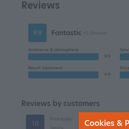
Reviews
9.9
Fantastic
61 Reviews
Ambiance & atmosphere
Serv
9.9
Result treatment
Pric
9.9
Reviews by customers
Price quality
10
Cookies & P
10
Service
10