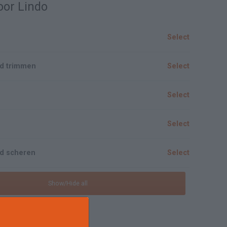
oor Lindo
Select
rd trimmen
Select
Select
Select
rd scheren
Select
Show/Hide all
ointment