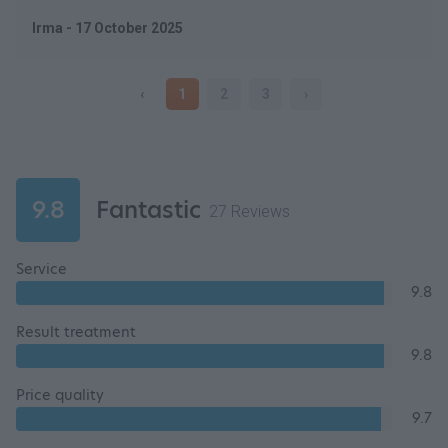
Irma - 17 October 2025
‹
1
2
3
›
9.8
Fantastic
27 Reviews
Service
9.8
Result treatment
9.8
Price quality
9.7