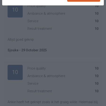
Price quality
10
10
Ambiance & atmosphere
10
Service
10
Result treatment
10
Altijd goed geknip
Sjouke - 29 October 2025
Price quality
10
10
Ambiance & atmosphere
10
Service
10
Result treatment
10
Ankie heeft het geknipt zoals ik het graag wilde. Helemaal blij.