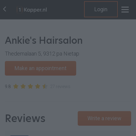
Login
Ankie's Hairsalon
Thedemalaan 5, 9312 pa Nietap
Make an appointment
9.8
27 reviews
Reviews
Write a review