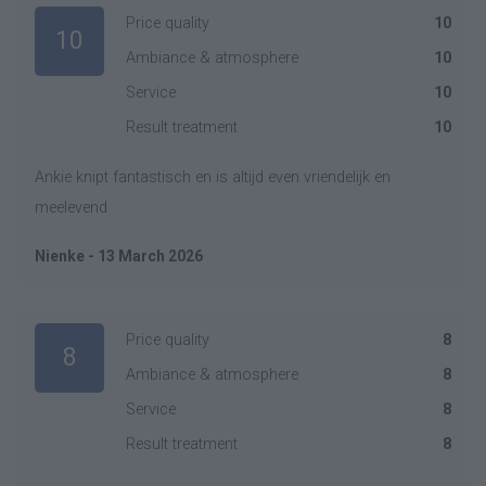
Price quality
10
10
Ambiance & atmosphere
10
Service
10
Result treatment
10
Ankie knipt fantastisch en is altijd even vriendelijk en
meelevend
Nienke - 13 March 2026
Price quality
8
8
Ambiance & atmosphere
8
Service
8
Result treatment
8