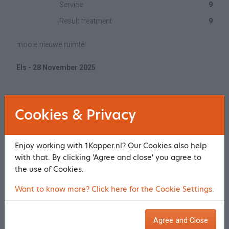
Service
9
Result treatment
9
mooie nieuwe ruimte!
Els - 28 November 2025
Price quality
10
Cookies & Privacy
10
Ambiance & atmosphere
10
Service
10
Enjoy working with 1Kapper.nl? Our Cookies also help
Result treatment
10
with that. By clicking 'Agree and close' you agree to
the use of Cookies.
Altijd netjes geknipt zeker aan aanrader
Want to know more? Click here for the Cookie Settings.
Henk - 13 November 2025
Agree and Close