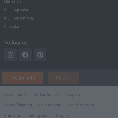
Nail salon
Massagesalon
IPL / Hair removal
Kapsalon
Follow us
Treatments
Places
Men's haircut
Ladies haircut
Clippers
Beard Trimming
Child haircut
Ladies coloring
Balayage
Cutting curls
Olaplex