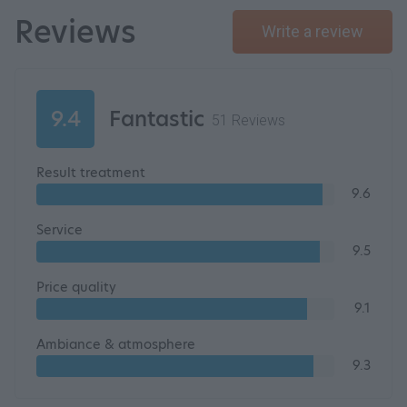
Reviews
Write a review
9.4
Fantastic
51 Reviews
Result treatment
9.6
Service
9.5
Price quality
9.1
Ambiance & atmosphere
9.3