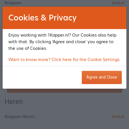
Knippen
Select
Cookies & Privacy
Blonderen
Select
Enjoy working with 1Kapper.nl? Our Cookies also help
Kleurspoeling
Select
with that. By clicking 'Agree and close' you agree to
the use of Cookies.
Verven
Select
Want to know more? Click here for the Cookie Settings.
Knippen Contouren
Select
Agree and Close
Show/Hide all
Heren
Knippen Heren
Select