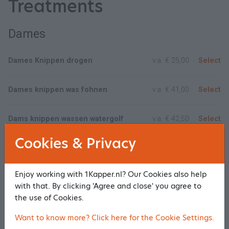
Treatments
Dames
Dames Knippen drogen
v.a.
€ 25,00
Select
Dames knippen was fohnen
v.a.
€ 41,00
Select
Dams knippen wassen watergolf
v.a.
€ 42,50
Select
Cookies & Privacy
Dames knippen kleuren kort haar
v.a.
€ 76,50
Select
Enjoy working with 1Kapper.nl? Our Cookies also help
Dames knippen kleuren lang haar
v.a.
€ 89,95
Select
with that. By clicking 'Agree and close' you agree to
the use of Cookies.
Show/Hide all
Want to know more? Click here for the Cookie Settings.