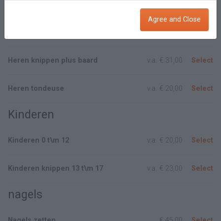
Heren
Agree and Close
Heren Knippen
v.a.
€ 25,00
Select
Heren knippen plus baard
v.a.
€ 31,00
Select
Heren tondeuse
v.a.
€ 20,00
Select
Kinderen
Kinderen 0 t\m 12
v.a.
€ 20,00
Select
Kinderen knippen 13 t\m 17
v.a.
€ 23,00
Select
nagels
Nagels zetten
€ 45,00
Select