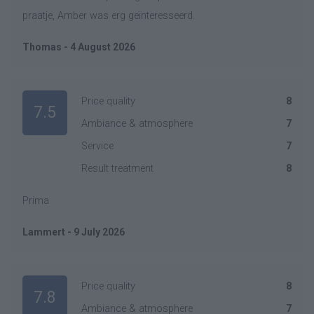
praatje, Amber was erg geïnteresseerd.
Thomas - 4 August 2026
Price quality
8
7.5
Ambiance & atmosphere
7
Service
7
Result treatment
8
Prima
Lammert - 9 July 2026
Price quality
8
7.8
Ambiance & atmosphere
7