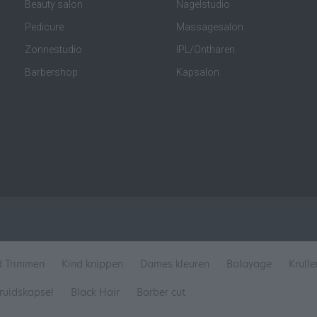
Beauty salon
Nagelstudio
Pedicure
Massagesalon
Zonnestudio
IPL/Ontharen
Barbershop
Kapsalon
d Trimmen
Kind knippen
Dames kleuren
Balayage
Krull
ruidskapsel
Black Hair
Barber cut