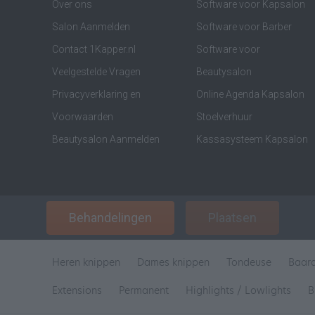
Over ons
Software voor Kapsalon
Salon Aanmelden
Software voor Barber
Contact 1Kapper.nl
Software voor
Veelgestelde Vragen
Beautysalon
Privacyverklaring en
Online Agenda Kapsalon
Voorwaarden
Stoelverhuur
Beautysalon Aanmelden
Kassasysteem Kapsalon
Behandelingen
Plaatsen
Heren knippen
Dames knippen
Tondeuse
Baar
Extensions
Permanent
Highlights / Lowlights
B