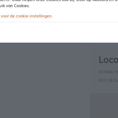
Ambiance & Sfeer
10
uik van Cookies.
Vrijdag
Resultaat behandeling
10
 voor de cookie-instellingen.
Zaterdag
Zondag
Loca
De Dellen 1
9231 EB Su