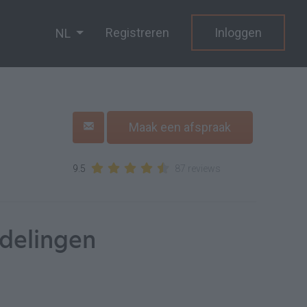
Registreren
Inloggen
NL
Maak een afspraak
9.5
87 reviews
delingen