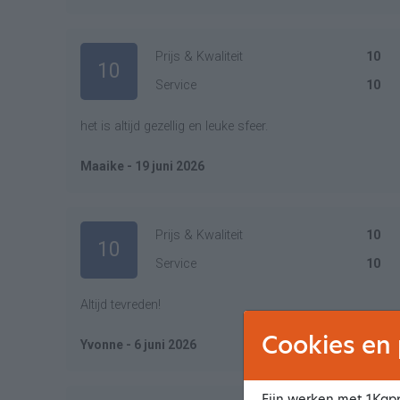
Prijs & Kwaliteit
10
10
Service
10
het is altijd gezellig en leuke sfeer.
Maaike - 19 juni 2026
Prijs & Kwaliteit
10
10
Service
10
Altijd tevreden!
Cookies en 
Yvonne - 6 juni 2026
Fijn werken met 1Kapp