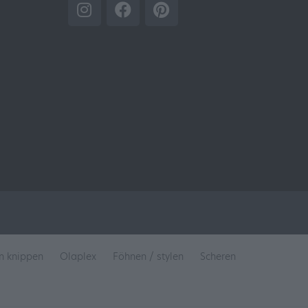
en knippen
Olaplex
Föhnen / stylen
Scheren