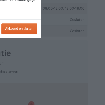
08:00-12:00, 13:00-18:00
Gesloten
Akkoord en sluiten
Gesloten
tie
6-F
rhuisterveen