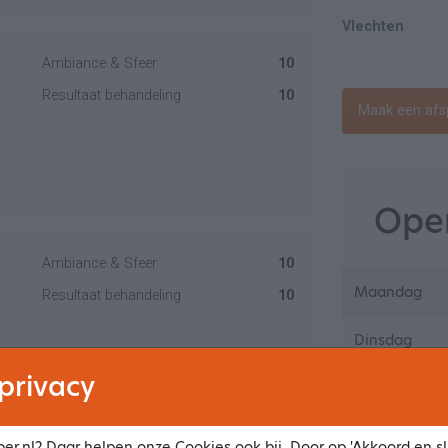
Vlechten
Ambiance & Sfeer
10
Resultaat behandeling
10
Maak een afs
Open
Ambiance & Sfeer
10
Maandag
Resultaat behandeling
10
Dinsdag
privacy
Woensdag
Donderdag
er.nl? Daar helpen onze Cookies ook bij. Door op 'Akkoord en slu