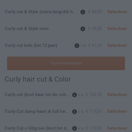
Curly cut & Style (extra lang/dik haar)
€ 89,95
Selecteer
Curly cut & Style men
€ 58,95
Selecteer
Curly cut kids (tot 12 jaar)
v.a.
€ 41,50
Selecteer
Toon meer/minder
Curly hair cut & Color
Curly cut (kort haar tot de schouder) & Full head highlights
v.a.
€ 163,95
Selecteer
Curly Cut (lang haar) & full head highlights
v.a.
€ 173,50
Selecteer
Curly Cut + Uitgroei (kort tot de schouder)
v.a.
€ 119,95
Selecteer