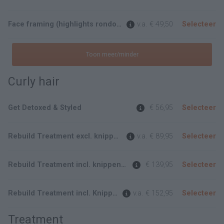
Face framing (highlights rondom het gezicht)
v.a.
€ 49,50
Selecteer
Toon meer/minder
Curly hair
Get Detoxed & Styled
€ 56,95
Selecteer
Rebuild Treatment excl. knippen
v.a.
€ 89,95
Selecteer
Rebuild Treatment incl. knippen (Kort haar tot aan de schouder)
€ 139,95
Selecteer
Rebuild Treatment incl. Knippen (lang haar)
v.a.
€ 152,95
Selecteer
Treatment