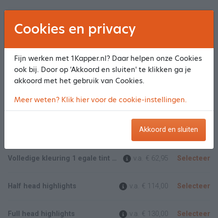
Curly Cut + uitgroei (lang haar)
€ 126,95
Selecteer
Cookies en privacy
Curly Cut + 1 egale kleur ( kort haar tot aan de schouder)
v.a.
€ 120,50
Selecteer
Fijn werken met 1Kapper.nl? Daar helpen onze Cookies
ook bij. Door op 'Akkoord en sluiten' te klikken ga je
Toon meer/minder
akkoord met het gebruik van Cookies.
Meer weten? Klik hier voor de cookie-instellingen.
Kleuren
Akkoord en sluiten
Uitgroei Curly hair (dit betreft tot 2cm vanaf de aanzet)
v.a.
€ 61,95
Selecteer
Volledige kleuring 1 egale tint (kort haar)
v.a.
€ 62,95
Selecteer
Half head highlights
v.a.
€ 114,00
Selecteer
Full head highlights
v.a.
€ 130,00
Selecteer