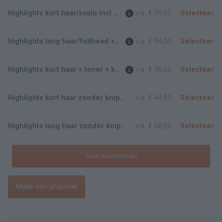
Highlights kort haar/scalp incl knippen
v.a.
€ 70,00
Selecteer
Highlights lang haar/fullhead + knippen
v.a.
€ 94,00
Selecteer
Highlights kort haar + toner + knippen
v.a.
€ 95,00
Selecteer
Highlights kort haar zonder knippen
v.a.
€ 44,50
Selecteer
Highlights lang haar zonder knippen
v.a.
€ 68,50
Selecteer
Toon meer/minder
Maak een afspraak