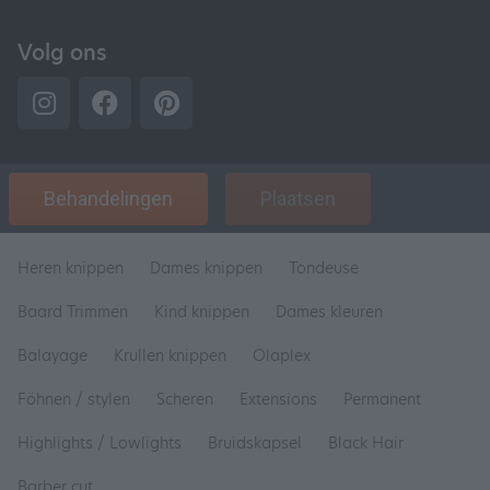
Volg ons
Behandelingen
Plaatsen
Heren knippen
Dames knippen
Tondeuse
Baard Trimmen
Kind knippen
Dames kleuren
Balayage
Krullen knippen
Olaplex
Föhnen / stylen
Scheren
Extensions
Permanent
Highlights / Lowlights
Bruidskapsel
Black Hair
Barber cut