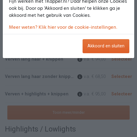
Fijn werken met 1Kapper.nl? Daar helpen onze Cookies
Verven
ook bij. Door op 'Akkoord en sluiten' te klikken ga je
akkoord met het gebruik van Cookies.
Uitgroei kleuren + knippen
€ 75,00
Selecteer
Meer weten? Klik hier voor de cookie-instellingen.
Uitgroei kleuren zonder knippen
€ 48,50
Selecteer
Akkoord en sluiten
Verven lang haar + knippen
v.a.
€ 94,00
Selecteer
Verven lang haar zonder knippen
v.a.
€ 68,50
Selecteer
Verven + highlights + knippen
v.a.
€ 95,00
Selecteer
Toon meer/minder
Highlights / Lowlights