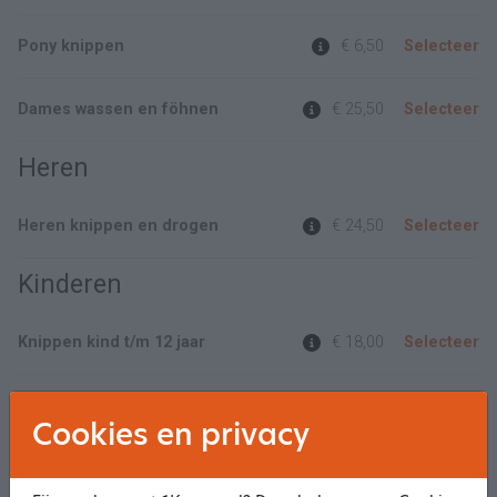
Pony knippen
€ 6,50
Selecteer
Dames wassen en föhnen
€ 25,50
Selecteer
Heren
Heren knippen en drogen
€ 24,50
Selecteer
Kinderen
Knippen kind t/m 12 jaar
€ 18,00
Selecteer
Vlechten
€ 15,00
Selecteer
Cookies en privacy
Knippen kind t/m 4 jaar
€ 15,00
Selecteer