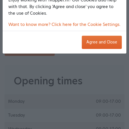
Highlights
v.a.
€ 50,00
Select
with that. By clicking 'Agree and close' you agree to
the use of Cookies.
Styling
Want to know more? Click here for the Cookie Settings.
Watergolf
€ 35,00
Select
Agree and Close
Make an appointment
Opening times
Monday
09:00-17:00
Tuesday
09:00-17:00