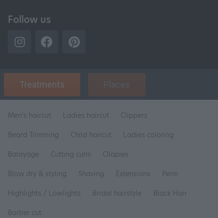
Follow us
Treatments
Places
Men's haircut
Ladies haircut
Clippers
Beard Trimming
Child haircut
Ladies coloring
Balayage
Cutting curls
Olaplex
Blow dry & styling
Shaving
Extensions
Perm
Highlights / Lowlights
Bridal hairstyle
Black Hair
Barber cut