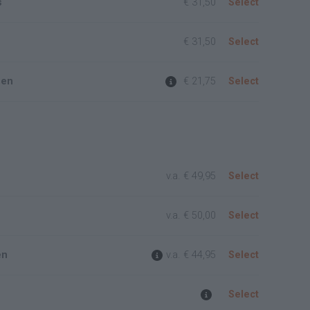
s
€ 31,50
Select
€ 31,50
Select
pen
€ 21,75
Select
v.a.
€ 49,95
Select
v.a.
€ 50,00
Select
en
v.a.
€ 44,95
Select
Select