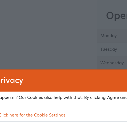
Open
Monday
Tuesday
Wednesday
Thursday
rivacy
Friday
pper.nl? Our Cookies also help with that. By clicking 'Agree an
Saturday
ick here for the Cookie Settings.
Sunday