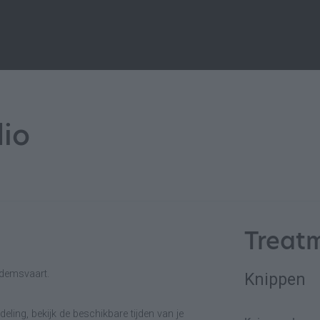
dio
Treat
edemsvaart.
Knippen
eling, bekijk de beschikbare tijden van je