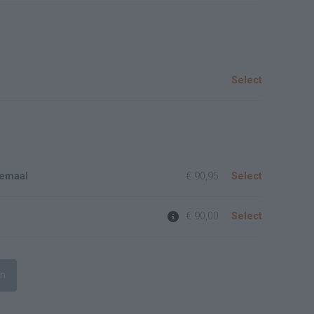
Select
emaal
€ 90,95
Select
€ 90,00
Select
on