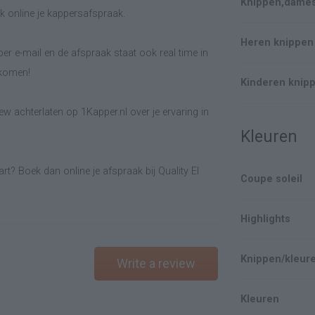
Knippen,dame
k online je kappersafspraak.
Heren knippen
er e-mail en de afspraak staat ook real time in
lkomen!
Kinderen knip
w achterlaten op 1Kapper.nl over je ervaring in
Kleuren
t? Boek dan online je afspraak bij Quality El
Coupe soleil
Highlights
Knippen/kleur
Write a review
Kleuren