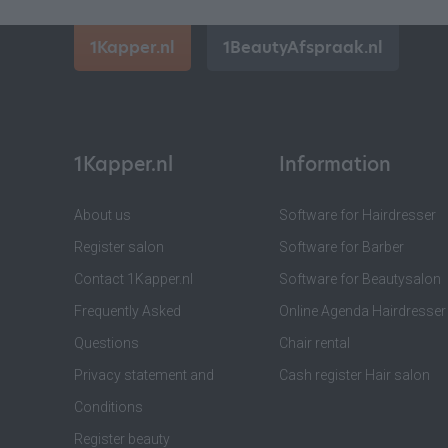
1Kapper.nl
1BeautyAfspraak.nl
1Kapper.nl
Information
About us
Software for Hairdresser
Register salon
Software for Barber
Contact 1Kapper.nl
Software for Beautysalon
Frequently Asked
Online Agenda Hairdresser
Questions
Chair rental
Privacy statement and
Cash register Hair salon
Conditions
Register beauty