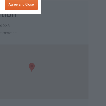
Agree and Close
tion
at 66 A
edemsvaart