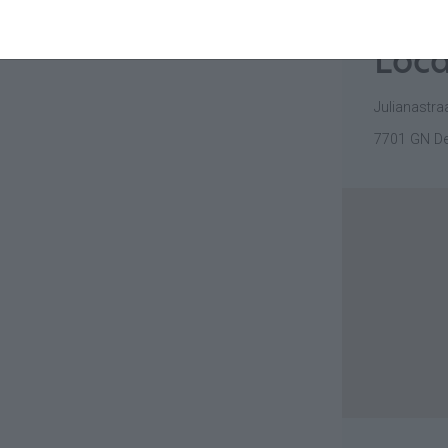
Loca
Julianastra
7701 GN D