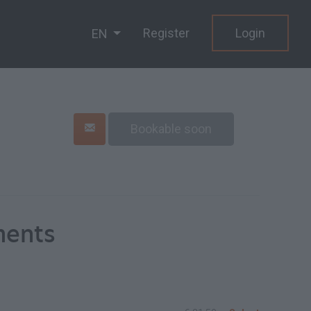
Register
Login
EN
Bookable soon
ments