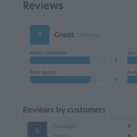
Reviews
8
Great
1 Reviews
Result treatment
Serv
8
Price quality
Amb
8
Reviews by customers
Price quality
8
8
Service
8