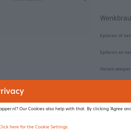
Wenkbrau
Epileren of v
Epileren en v
Verven wimper
Epileren en v
rivacy
These are indi
pper.nl? Our Cookies also help with that. By clicking 'Agree an
actual prices.
ick here for the Cookie Settings.
Make an app