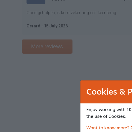
Goed geholpen, ik kom zeker nog een keer terug
Gerard - 15 July 2026
More reviews
Cookies & P
Enjoy working with 1Ka
the use of Cookies.
Want to know more? Cl