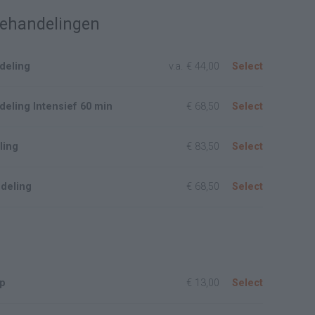
behandelingen
deling
v.a.
€ 44,00
Select
eling Intensief 60 min
€ 68,50
Select
ling
€ 83,50
Select
deling
€ 68,50
Select
g
ip
€ 13,00
Select