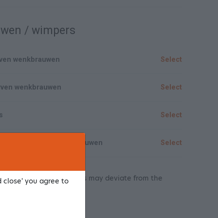
wen / wimpers
erven wenkbrauwen
Select
erven wenkbrauwen
Select
s
Select
erven wimpers en wenkbrauwen
Select
cative prices, these prices may deviate from the
d close' you agree to
ointment