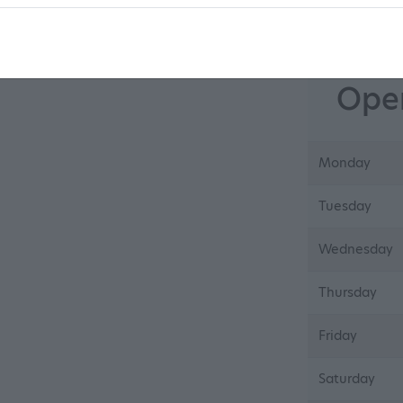
Open
Monday
Tuesday
Wednesday
Thursday
Friday
Saturday