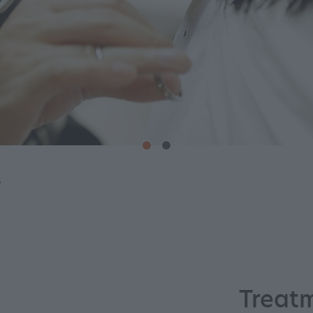
y
Treat