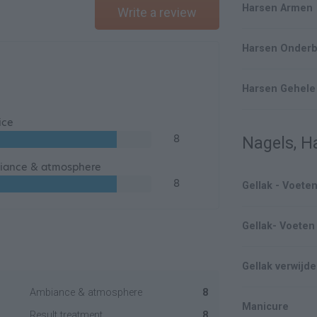
Harsen Armen
Write a review
Harsen Onder
Harsen Gehele
ice
8
Nagels, H
iance & atmosphere
8
Gellak - Voete
Gellak- Voeten
Gellak verwijd
Ambiance & atmosphere
8
Manicure
Result treatment
8