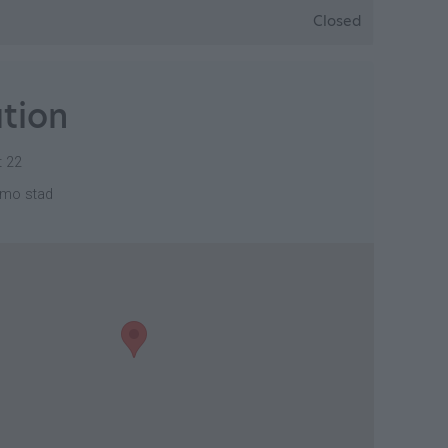
Closed
tion
t 22
emo stad