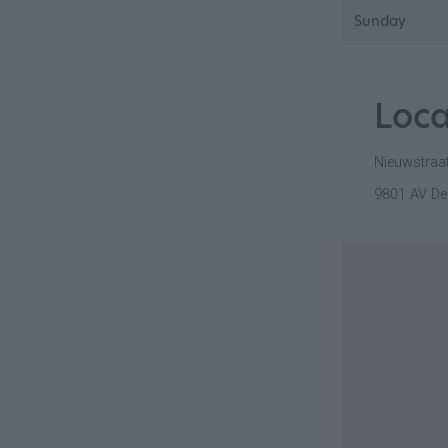
Sunday
Loca
Nieuwstraa
9801 AV D