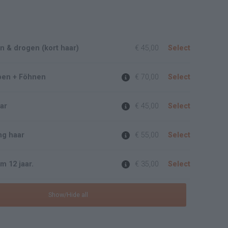
 & drogen (kort haar)
€ 45,00
Select
pen + Föhnen
€ 70,00
Select
ar
€ 45,00
Select
ng haar
€ 55,00
Select
m 12 jaar.
€ 35,00
Select
Show/Hide all