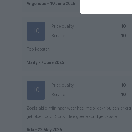
Angelique - 19 June 2026
Price quality
10
10
Service
10
Top kapster!
Mady - 7 June 2026
Price quality
10
10
Service
10
Zoals altijd mijn haar weer heel mooi geknipt, ben er erg 
geholpen door Suus. Hele goede kundige kapster.
Ada - 22 May 2026