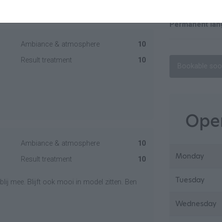
Permanent lan
Ambiance & atmosphere
10
Result treatment
10
Bookable so
Open
Ambiance & atmosphere
10
Monday
Result treatment
10
Tuesday
blij mee. Blijft ook mooi in model zitten. Ben
Wednesday