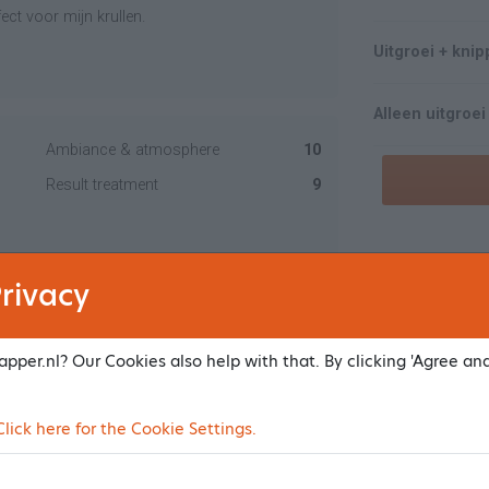
ect voor mijn krullen.
Uitgroei + kni
Alleen uitgroei
Ambiance & atmosphere
10
Result treatment
9
Highlights
rivacy
Voor Highlight
pper.nl? Our Cookies also help with that. By clicking 'Agree an
Ambiance & atmosphere
10
Result treatment
10
Permanen
ick here for the Cookie Settings.
Permanent kor