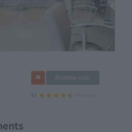
Bookable soon
9.7
83 reviews
ments