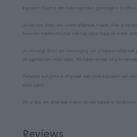
kapsalon Suus is een leuke kapsalon gevestigd in Eindhov
Je kan hier direct een online afspraak maken. Kies je behand
favoriete medewerk(st)er van kapsalon Suus en maak onli
Je ontvangt direct een bevestiging van je kappersafspraak p
de agenda van onze salon. Wij kijken ernaar uit je te verwe
Tenslotte kun je na je afspraak aan onze kapsalon een revie
onze salon.
Wil je dus een afspraak maken bij een kapper in Eindhoven
Reviews