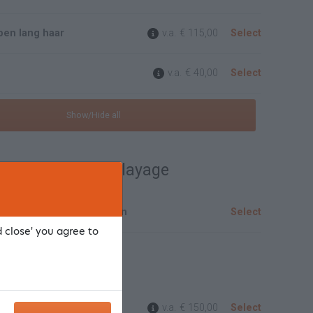
ppen lang haar
v.a.
€ 115,00
Select
v.a.
€ 40,00
Select
Show/Hide all
 / Lowlights / Balayage
s en Balayage graag bellen
Select
d close' you agree to
t
t haar
v.a.
€ 150,00
Select