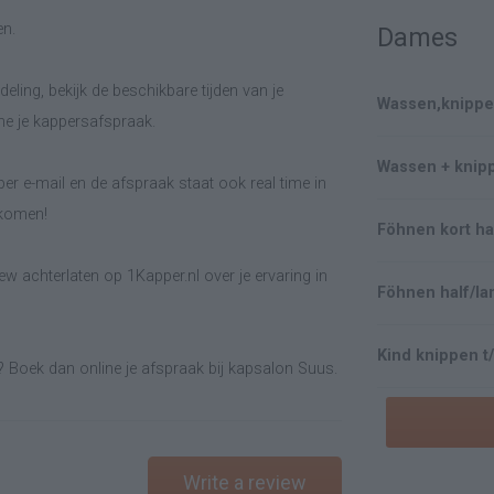
en.
Dames
eling, bekijk de beschikbare tijden van je
Wassen,knippen
ne je kappersafspraak.
Wassen + knip
er e-mail en de afspraak staat ook real time in
lkomen!
Föhnen kort ha
w achterlaten op 1Kapper.nl over je ervaring in
Föhnen half/la
Kind knippen t/
? Boek dan online je afspraak bij kapsalon Suus.
Write a review