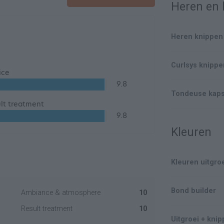
Heren en 
Heren knippen
Curlsys knipp
ice
9.8
Tondeuse kaps
lt treatment
9.8
Kleuren
Kleuren uitgro
Bond builder
Ambiance & atmosphere
10
Result treatment
10
Uitgroei + knip