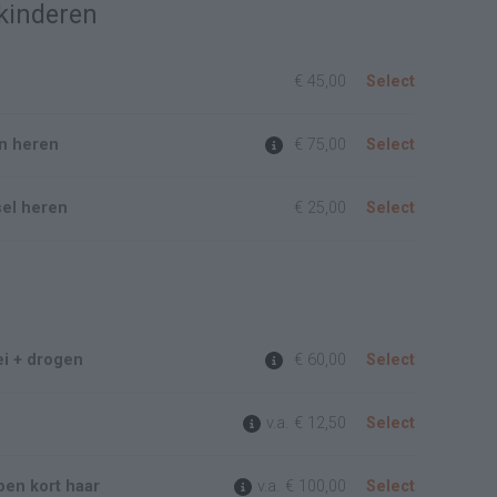
kinderen
€ 45,00
Select
en heren
€ 75,00
Select
el heren
€ 25,00
Select
ei + drogen
€ 60,00
Select
v.a.
€ 12,50
Select
pen kort haar
v.a.
€ 100,00
Select