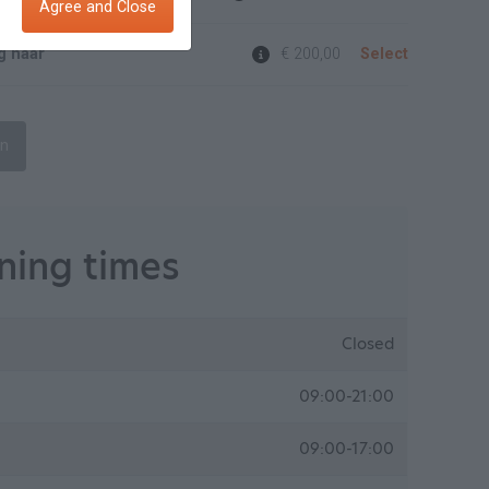
Agree and Close
g haar
€ 200,00
Select
on
ing times
Closed
09:00-21:00
09:00-17:00