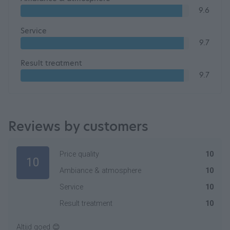
9.6
Service
9.7
Result treatment
9.7
Reviews by customers
Price quality
10
10
Ambiance & atmosphere
10
Service
10
Result treatment
10
Altijd goed 😊