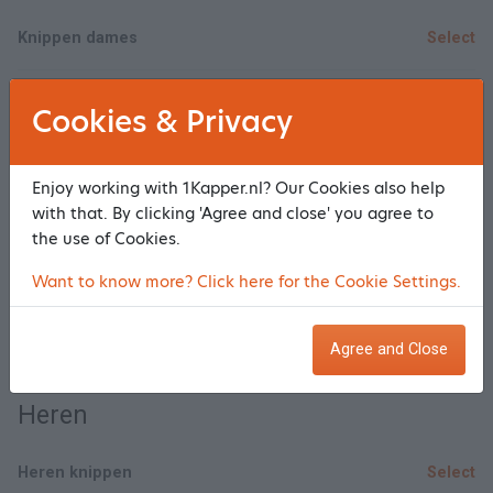
Knippen dames
Select
Knippen/Kleuren (uitgroei)
Select
Cookies & Privacy
Kleuren (uitgroei / helemaal)
Select
Enjoy working with 1Kapper.nl? Our Cookies also help
with that. By clicking 'Agree and close' you agree to
Knippen/kleuren en high lights
Select
the use of Cookies.
Want to know more? Click here for the Cookie Settings.
High lights lang haar (full head folies)
Select
Agree and Close
Show/Hide all
Heren
Heren knippen
Select