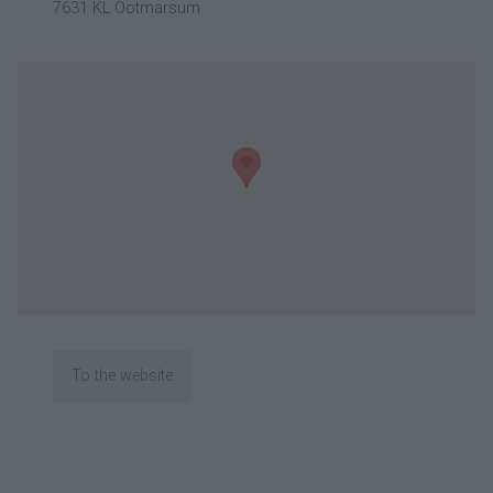
7631 KL Ootmarsum
To the website