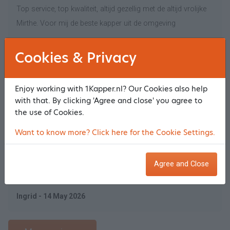
Top service, top kwaliteit, altijd gezellig met de altijd vrolijke
Mirthe. Voor mij de beste kapper uit de omgeving
Tom - 19 May 2026
Cookies & Privacy
Price quality
9
Enjoy working with 1Kapper.nl? Our Cookies also help
9
with that. By clicking 'Agree and close' you agree to
Ambiance & atmosphere
9
the use of Cookies.
Service
9
Want to know more? Click here for the Cookie Settings.
Result treatment
9
Ik vind dat Mirthe gedreven is in het krullen knippen! Ik ga
Agree and Close
altijd met een frisse bos krullen de deur uit!
Ingrid - 14 May 2026