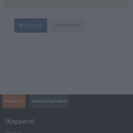
Facebook
To the website
1Kapper.nl
1BeautyAfspraak.nl
1Kapper.nl
About us