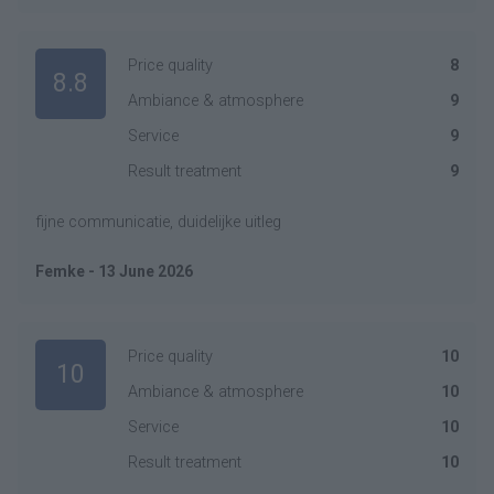
Price quality
8
8.8
Ambiance & atmosphere
9
Service
9
Result treatment
9
fijne communicatie, duidelijke uitleg
Femke - 13 June 2026
Price quality
10
10
Ambiance & atmosphere
10
Service
10
Result treatment
10