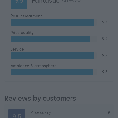
9.5
Fantastic
54 Reviews
Result treatment
9.7
Price quality
9.2
Service
9.7
Ambiance & atmosphere
9.5
Reviews by customers
Price quality
9
9.5