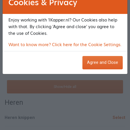
Cookies & Privacy
Dames knippen kort haar
Select
Dames knippen lang haar
Enjoy working with 1Kapper.nl? Our Cookies also help
Select
with that. By clicking 'Agree and close' you agree to
the use of Cookies.
Wassen, Knippen & Drogen
Select
Want to know more? Click here for the Cookie Settings.
Wassen & Stevig Föhnen
Select
Agree and Close
Wassen & Watergolven
Select
Show/Hide all
Heren
Heren knippen
Select