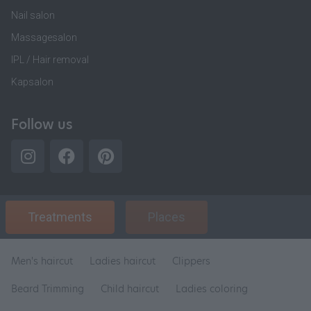
Nail salon
Massagesalon
IPL / Hair removal
Kapsalon
Follow us
Treatments
Places
Men's haircut
Ladies haircut
Clippers
Beard Trimming
Child haircut
Ladies coloring