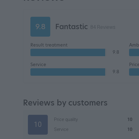
9.8
Fantastic
84 Reviews
Result treatment
Amb
9.8
Service
Pric
9.8
Reviews by customers
Price quality
10
10
Service
10