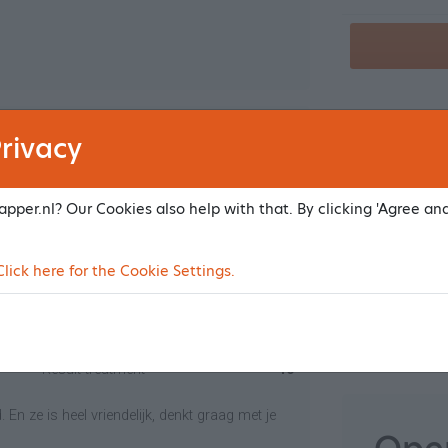
Kinderen
Ambiance & atmosphere
10
rivacy
Result treatment
10
Knippen kids&
pper.nl? Our Cookies also help with that. By clicking 'Agree an
These are indi
ick here for the Cookie Settings.
actual prices.
Ambiance & atmosphere
10
Make an app
Result treatment
10
. En ze is heel vriendelijk, denkt graag met je