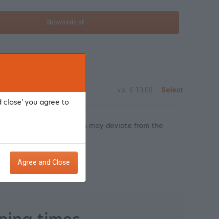
Show/Hide all
jongeren
v.a.
€ 10,00
Select
d close' you agree to
cative prices, these prices may deviate from the
Agree and Close
ointment