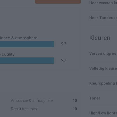
Heer wassen k
Heer Tondeus
Kleuren
iance & atmosphere
9.7
Verven uitgroe
e quality
9.7
Volledig kleur
Kleurspoeling 
Toner
Ambiance & atmosphere
10
Result treatment
10
High/Low lights