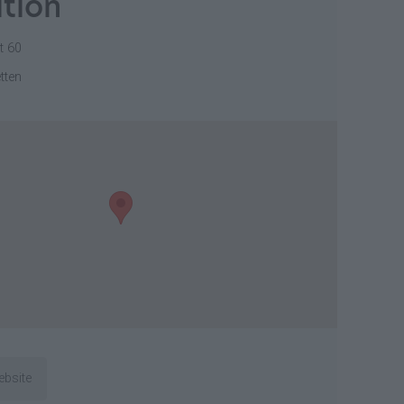
tion
t 60
tten
ebsite