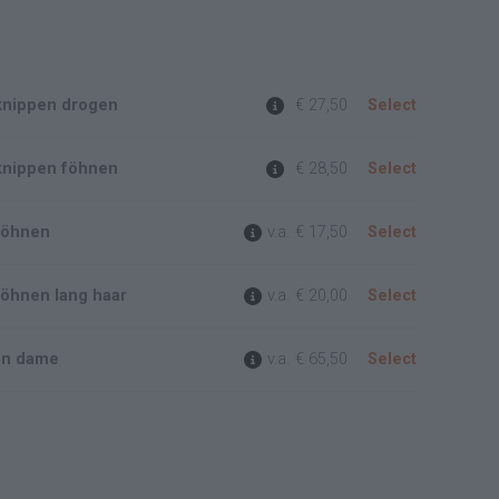
knippen drogen
€ 27,50
Select
knippen föhnen
€ 28,50
Select
föhnen
v.a.
€ 17,50
Select
öhnen lang haar
v.a.
€ 20,00
Select
en dame
v.a.
€ 65,50
Select