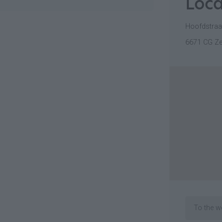
Loca
Hoofdstraa
6671 CG Ze
To the w