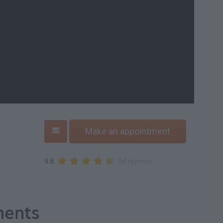
Make an appointment
9.8
84 reviews
ments